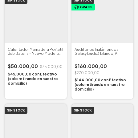
SIN STOCK
SIN STOCK
GRATIS
Calentador Mamadera Portatil
Audifonos Inalámbricos
Usb Bateria - Nuevo Modelo
Galaxy Buds3 Blanco, Ai
Mini
$50.000,00
$160.000,00
$75.000,00
$270.000,00
$45.000,00
con
Efectivo
(solo retirando en nuestro
$144.000,00
con
Efectivo
domicilio)
(solo retirando en nuestro
domicilio)
SIN STOCK
SIN STOCK