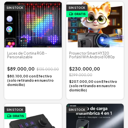
SIN STOCK
SIN STOCK
GRATIS
Luces de Cortina RGB -
Proyector Smart HY320
Personalizable
Portátil Wifi Android 1080p
$89.000,00
$230.000,00
$135.000,00
$299.000,00
$80.100,00
con
Efectivo
(solo retirando en nuestro
$207.000,00
con
Efectivo
domicilio)
(solo retirando en nuestro
domicilio)
SIN STOCK
SIN STOCK
GRATIS