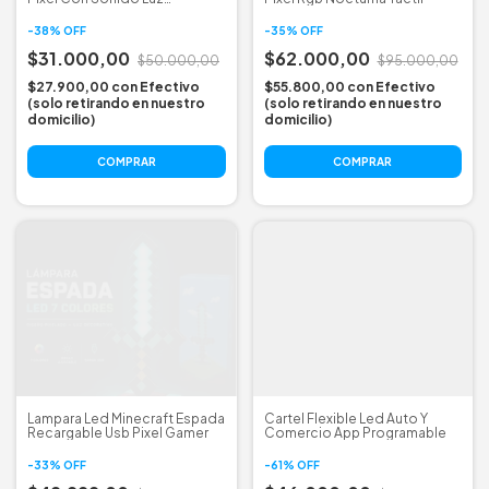
Nocturna
-
38
%
OFF
-
35
%
OFF
$31.000,00
$62.000,00
$50.000,00
$95.000,00
$27.900,00
con
Efectivo
$55.800,00
con
Efectivo
(solo retirando en nuestro
(solo retirando en nuestro
domicilio)
domicilio)
Lampara Led Minecraft Espada
Cartel Flexible Led Auto Y
Recargable Usb Pixel Gamer
Comercio App Programable
-
33
%
OFF
-
61
%
OFF