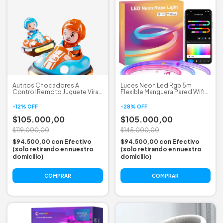
Autitos Chocadores A
Luces Neon Led Rgb 5m
Control Remoto Juguete Viral
Flexible Manguera Pared Wifi
Bumper Car
App Music
-
12
%
OFF
-
28
%
OFF
$105.000,00
$105.000,00
$119.000,00
$145.000,00
$94.500,00
con
Efectivo
$94.500,00
con
Efectivo
(solo retirando en nuestro
(solo retirando en nuestro
domicilio)
domicilio)