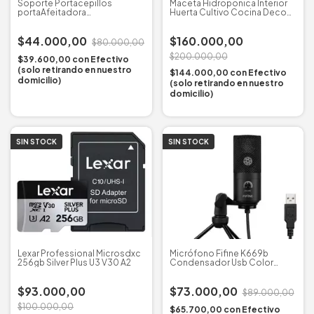
Soporte Portacepillos
Maceta Hidroponica Interior
portaAfeitadora
Huerta Cultivo Cocina Deco
Desinfectante Uv Con Sensor
Led
$44.000,00
$160.000,00
$80.000,00
$200.000,00
$39.600,00
con
Efectivo
(solo retirando en nuestro
$144.000,00
con
Efectivo
domicilio)
(solo retirando en nuestro
domicilio)
SIN STOCK
SIN STOCK
Lexar Professional Microsdxc
Micrófono Fifine K669b
256gb Silver Plus U3 V30 A2
Condensador Usb Color
Negro
$93.000,00
$73.000,00
$89.000,00
$100.000,00
$65.700,00
con
Efectivo