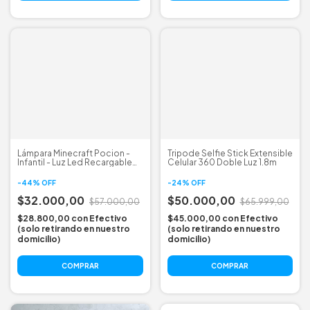
Lámpara Minecraft Pocion -
Tripode Selfie Stick Extensible
Infantil - Luz Led Recargable
Celular 360 Doble Luz 1.8m
Usb
-
44
%
OFF
-
24
%
OFF
$32.000,00
$50.000,00
$57.000,00
$65.999,00
$28.800,00
con
Efectivo
$45.000,00
con
Efectivo
(solo retirando en nuestro
(solo retirando en nuestro
domicilio)
domicilio)