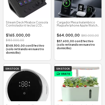
Stream Deck Mirabox Consola
Cargador Mesa Inalambrico
Controlador 6 teclas LCD
Magsafe Iphone Apple Watch
Gaming Streaming
Airpods
$165.000,00
$64.000,00
$80.000,00
$183.000,00
$57.600,00
con
Efectivo
(solo retirando en nuestro
$148.500,00
con
Efectivo
domicilio)
(solo retirando en nuestro
domicilio)
SIN STOCK
SIN STOCK
GRATIS