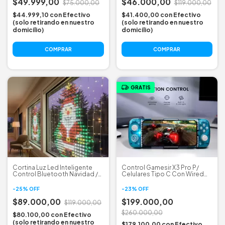
$49.999,00
$46.000,00
$75.000,00
$119.000,00
$44.999,10
con
Efectivo
$41.400,00
con
Efectivo
(solo retirando en nuestro
(solo retirando en nuestro
domicilio)
domicilio)
COMPRAR
GRATIS
Cortina Luz Led Inteligente
Control Gamesir X3 Pro P/
Control Bluetooth Navidad /
Celulares Tipo C Con Wired
Halloween Rgb
Cooler Control Gamesir X3
Pro P/ Celulares Tipo C Con
-
25
%
OFF
-
23
%
OFF
Wired Cooler Control
$89.000,00
Gamesir X3 Pro P/ Celu
$199.000,00
$119.000,00
$260.000,00
$80.100,00
con
Efectivo
(solo retirando en nuestro
$179.100,00
con
Efectivo