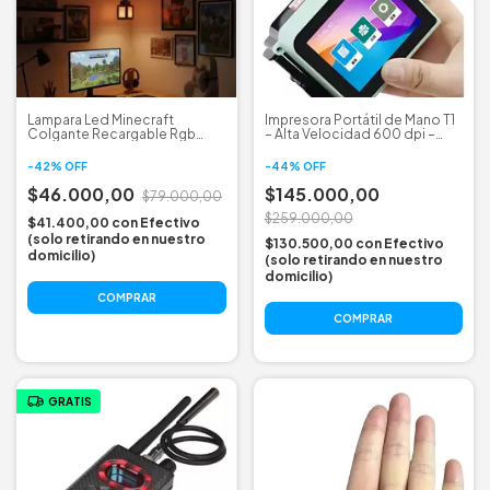
Lampara Led Minecraft
Impresora Portátil de Mano T1
Colgante Recargable Rgb
– Alta Velocidad 600 dpi –
Con Control
Para Múltiples Superficies
(papel, cartón, plástico,
-
42
%
OFF
-
44
%
OFF
madera, metal, tela, vidrio,
$46.000,00
cáscara de
$145.000,00
$79.000,00
$259.000,00
$41.400,00
con
Efectivo
(solo retirando en nuestro
$130.500,00
con
Efectivo
domicilio)
(solo retirando en nuestro
domicilio)
GRATIS