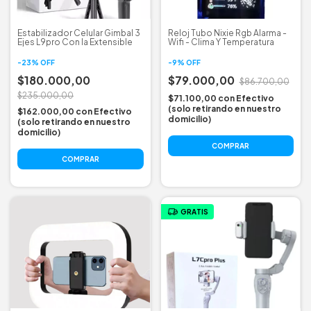
Estabilizador Celular Gimbal 3
Reloj Tubo Nixie Rgb Alarma -
Ejes L9pro Con Ia Extensible
Wifi - Clima Y Temperatura
-
23
%
OFF
-
9
%
OFF
$180.000,00
$79.000,00
$86.700,00
$235.000,00
$71.100,00
con
Efectivo
(solo retirando en nuestro
$162.000,00
con
Efectivo
domicilio)
(solo retirando en nuestro
domicilio)
GRATIS