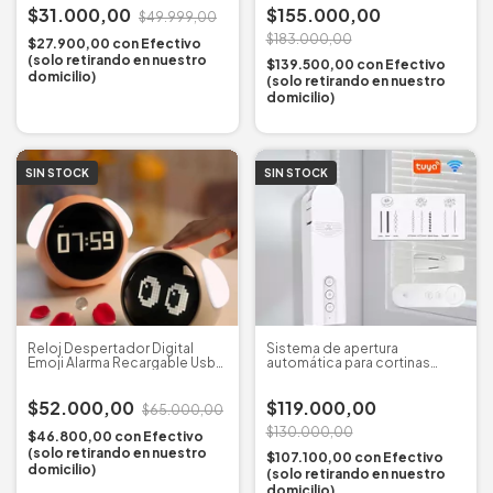
$31.000,00
$155.000,00
$49.999,00
$183.000,00
$27.900,00
con
Efectivo
(solo retirando en nuestro
$139.500,00
con
Efectivo
domicilio)
(solo retirando en nuestro
domicilio)
SIN STOCK
SIN STOCK
Reloj Despertador Digital
Sistema de apertura
Emoji Alarma Recargable Usb
automática para cortinas
C/ Luz
roller
$52.000,00
$119.000,00
$65.000,00
$130.000,00
$46.800,00
con
Efectivo
(solo retirando en nuestro
$107.100,00
con
Efectivo
domicilio)
(solo retirando en nuestro
domicilio)