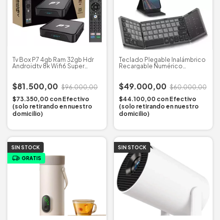
Tv Box P7 4gb Ram 32gb Hdr
Teclado Plegable Inalámbrico
Androidtv 8k Wifi6 Super
Recargable Numérico
Veloz
Touchpad
$81.500,00
$49.000,00
$96.000,00
$60.000,00
$73.350,00
con
Efectivo
$44.100,00
con
Efectivo
(solo retirando en nuestro
(solo retirando en nuestro
domicilio)
domicilio)
SIN STOCK
SIN STOCK
GRATIS