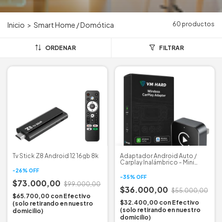
60 productos
Inicio
>
Smart Home / Domótica
ORDENAR
FILTRAR
Tv Stick Z8 Android 12 16gb 8k
Adaptador Android Auto /
Carplay Inalámbrico - Mini
2025
-
26
%
OFF
-
35
%
OFF
$73.000,00
$99.000,00
$36.000,00
$55.000,00
$65.700,00
con
Efectivo
$32.400,00
con
Efectivo
(solo retirando en nuestro
(solo retirando en nuestro
domicilio)
domicilio)