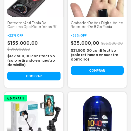
Detector Anti Espia De
Grabador De Voz Digital Voice
Camaras Gps Microfonos Rf
Recorder De 8 Gb Espia
K99 K18
-
22
%
OFF
-
36
%
OFF
$155.000,00
$35.000,00
$55.000,00
$199.000,00
$31.500,00
con
Efectivo
(solo retirando en nuestro
$139.500,00
con
Efectivo
domicilio)
(solo retirando en nuestro
domicilio)
GRATIS