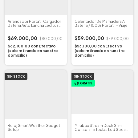
Arrancador Portatil Cargador
Calentador De Mamadera A
Bateria Auto Lancha Led Luz
Bateria / 100% Portatil - Viaje
Usb
$69.000,00
$59.000,00
$80.000,00
$79.000,00
$62.100,00
con
Efectivo
$53.100,00
con
Efectivo
(solo retirando en nuestro
(solo retirando en nuestro
domicilio)
domicilio)
SIN STOCK
SIN STOCK
GRATIS
Reloj Smart Weather Gadget -
Mirabox Stream Deck Slim
Setup
Consola 15 Teclas Lcd Stream
Dock