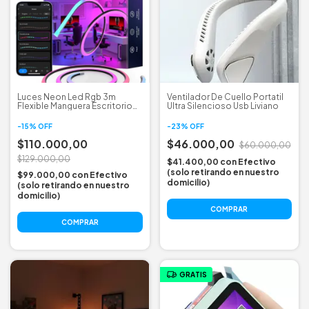
Luces Neon Led Rgb 3m
Ventilador De Cuello Portatil
Flexible Manguera Escritorio
Ultra Silencioso Usb Liviano
Wifi App
-
15
%
OFF
-
23
%
OFF
$110.000,00
$46.000,00
$60.000,00
$129.000,00
$41.400,00
con
Efectivo
(solo retirando en nuestro
$99.000,00
con
Efectivo
domicilio)
(solo retirando en nuestro
domicilio)
GRATIS