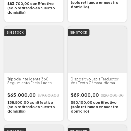
(solo retirando en nuestro
$83.700,00
con
Efectivo
domicilio)
(solo retirando en nuestro
domicilio)
SIN STOCK
SIN STOCK
Tripode Inteligente 360
Dispositivo Lapiz Traductor
Seguimiento Facial Luces
Voz Texto Cámara Idioma
Celular P02
Escáner
$65.000,00
$89.000,00
$79.000,00
$120.000,00
$58.500,00
con
Efectivo
$80.100,00
con
Efectivo
(solo retirando en nuestro
(solo retirando en nuestro
domicilio)
domicilio)