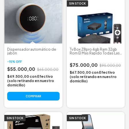
SIN STOCK
Dispensador automático de
Tv Box Z8pro 4gb Ram 32gb
jabón
Rom El Mas Rapido Todas Las
Apps!!
-
15
%
OFF
$75.000,00
$95.000,00
$55.000,00
$65.000,00
$67.500,00
con
Efectivo
$49.500,00
con
Efectivo
(solo retirando en nuestro
(solo retirando en nuestro
domicilio)
domicilio)
COMPRAR
SIN STOCK
SIN STOCK