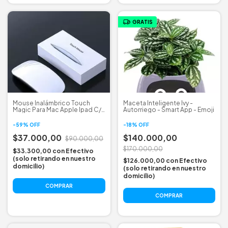
GRATIS
Mouse Inalámbrico Touch
Maceta Inteligente Ivy -
Magic Para Mac Apple Ipad C/
Autorriego - Smart App - Emoji
Batería
-
59
%
OFF
-
18
%
OFF
$37.000,00
$140.000,00
$90.000,00
$170.000,00
$33.300,00
con
Efectivo
(solo retirando en nuestro
$126.000,00
con
Efectivo
domicilio)
(solo retirando en nuestro
domicilio)
COMPRAR
COMPRAR