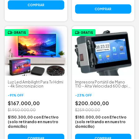
GRATIS
GRATIS
Luz Led Ambilight Para Tv Hdmi
Impresora Portátil de Mano
- 4k Sincronizacion
T10 – Alta Velocidad 600 dpi –
Para Múltiples Superficies
(papel, cartón, plástico,
-
91
%
OFF
-
23
%
OFF
madera, metal, tela, vidrio,
$167.000,00
cáscara de
$200.000,00
$1.950.000,00
$259.000,00
$150.300,00
con
Efectivo
$180.000,00
con
Efectivo
(solo retirando en nuestro
(solo retirando en nuestro
domicilio)
domicilio)
COMPRAR