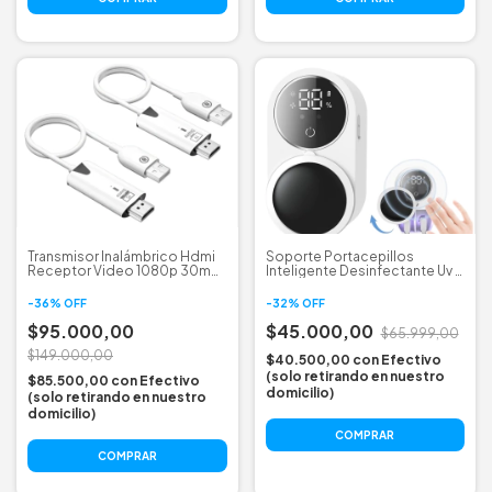
Transmisor Inalámbrico Hdmi
Soporte Portacepillos
Receptor Video 1080p 30m
Inteligente Desinfectante Uv -
Imagen
Usb
-
36
%
OFF
-
32
%
OFF
$95.000,00
$45.000,00
$65.999,00
$149.000,00
$40.500,00
con
Efectivo
(solo retirando en nuestro
$85.500,00
con
Efectivo
domicilio)
(solo retirando en nuestro
domicilio)