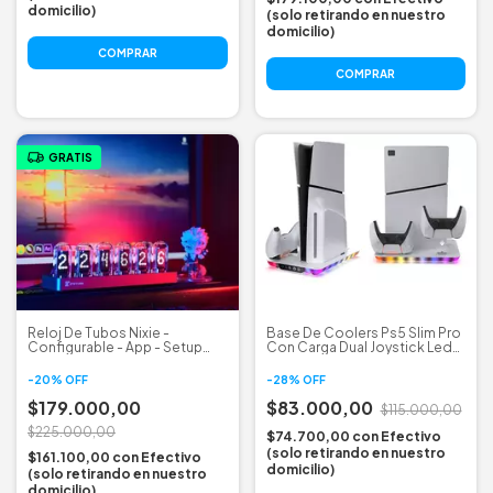
domicilio)
(solo retirando en nuestro
domicilio)
COMPRAR
GRATIS
Reloj De Tubos Nixie -
Base De Coolers Ps5 Slim Pro
Configurable - App - Setup
Con Carga Dual Joystick Led
Gamer
Rgb
-
20
%
OFF
-
28
%
OFF
$179.000,00
$83.000,00
$115.000,00
$225.000,00
$74.700,00
con
Efectivo
(solo retirando en nuestro
$161.100,00
con
Efectivo
domicilio)
(solo retirando en nuestro
domicilio)