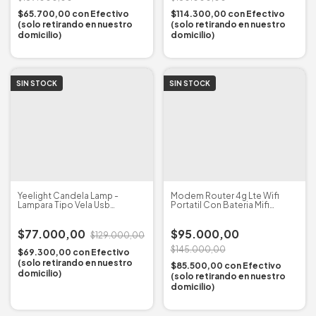
$65.700,00
con
Efectivo
$114.300,00
con
Efectivo
(solo retirando en nuestro
(solo retirando en nuestro
domicilio)
domicilio)
SIN STOCK
SIN STOCK
Yeelight Candela Lamp -
Modem Router 4g Lte Wifi
Lampara Tipo Vela Usb
Portatil Con Bateria Mifi
Regulable - Calidad
Wireless
$77.000,00
$95.000,00
$129.000,00
$145.000,00
$69.300,00
con
Efectivo
(solo retirando en nuestro
$85.500,00
con
Efectivo
domicilio)
(solo retirando en nuestro
domicilio)