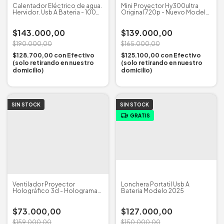
Calentador Eléctrico de agua.
Mini Proyector Hy300ultra
Hervidor. Usb A Bateria - 100%
Original 720p - Nuevo Modelo
Portatil
2025
$143.000,00
$139.000,00
$190.000,00
$165.000,00
$128.700,00
con
Efectivo
$125.100,00
con
Efectivo
(solo retirando en nuestro
(solo retirando en nuestro
domicilio)
domicilio)
SIN STOCK
SIN STOCK
GRATIS
Ventilador Proyector
Lonchera Portatil Usb A
Holográfico 3d - Holograma
Bateria Modelo 2025
360° 42cm
$73.000,00
$127.000,00
$159.000,00
$150.000,00