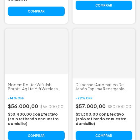
Modem Router Wifi Usb
Dispenser Automático De
Portátil 4g Lte Mifi Wireless
Jabón Espuma Recargable
Hotspot
Usb-c Sensor
-
14
%
OFF
-
29
%
OFF
$56.000,00
$57.000,00
$65.000,00
$80.000,00
$50.400,00
con
Efectivo
$51.300,00
con
Efectivo
(solo retirando en nuestro
(solo retirando en nuestro
domicilio)
domicilio)
COMPRAR