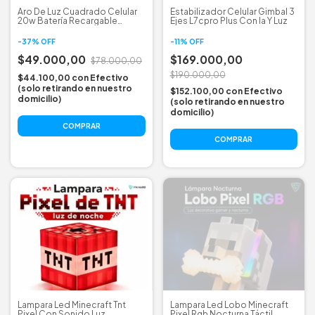
Aro De Luz Cuadrado Celular
Estabilizador Celular Gimbal 3
20w Batería Recargable
Ejes L7cpro Plus Con Ia Y Luz
Portátil
-
37
%
OFF
-
11
%
OFF
$49.000,00
$169.000,00
$78.000,00
$190.000,00
$44.100,00
con
Efectivo
(solo retirando en nuestro
$152.100,00
con
Efectivo
domicilio)
(solo retirando en nuestro
domicilio)
COMPRAR
Lampara Led Minecraft Tnt
Lampara Led Lobo Minecraft
Pixel Con Sonido Luz
Pixel Rgb Nocturna Táctil