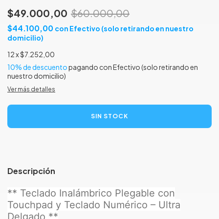
$49.000,00
$60.000,00
$44.100,00
con
Efectivo (solo retirando en nuestro
domicilio)
12
x
$7.252,00
10% de descuento
pagando con Efectivo (solo retirando en
nuestro domicilio)
Ver más detalles
Descripción
** Teclado Inalámbrico Plegable con
Touchpad y Teclado Numérico – Ultra
Delgado **