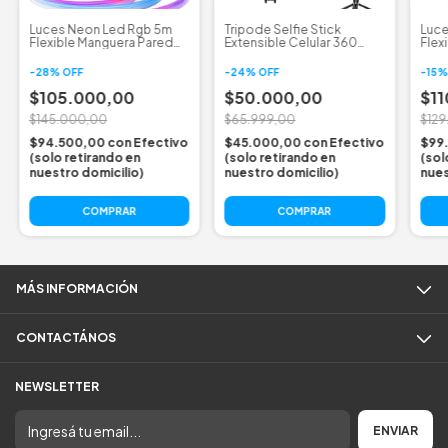
Luces Neon Led Rgb 5m
Tripode Selfie Stick
Luce
Flexible Manguera Pared
Extensible Celular 360
Flex
Wifi App Music
Doble Luz 1.8m
Escr
-
28
%
OFF
-
24
%
OFF
-
15
$105.000,00
$50.000,00
$11
$145.000,00
$65.999,00
$12
$94.500,00
con
Efectivo
$45.000,00
con
Efectivo
$99
(solo retirando en
(solo retirando en
(sol
nuestro domicilio)
nuestro domicilio)
nues
MÁS INFORMACIÓN
CONTACTÁNOS
NEWSLETTER