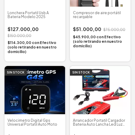
Lonchera Portatil Usb A
Compresor de aire portátil
Bateria Modelo 2025
recargable
$127.000,00
$51.000,00
$75.000,00
$150.000,00
$45.900,00
con
Efectivo
(solo retirando en nuestro
$114.300,00
con
Efectivo
domicilio)
(solo retirando en nuestro
domicilio)
SIN STOCK
SIN STOCK
Velocimetro Digital Gps
Arrancador Portatil Cargador
Universal Portatil Auto Moto
Bateria Auto Lancha Led Luz
Usb