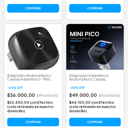
Adaptador Android Auto /
Adaptador Inalámbrico
Carplay Inalambrico - Mini
Android Auto Carplay
2026 Nuevo
Ottocast Mini Pico
-
64
%
OFF
-
30
%
OFF
$36.000,00
$49.000,00
$99.000,00
$70.000,00
$32.400,00
con
Efectivo
$44.100,00
con
Efectivo
(solo retirando en nuestro
(solo retirando en nuestro
domicilio)
domicilio)