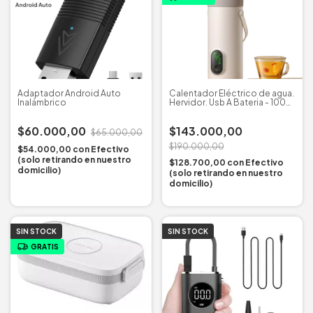
Adaptador Android Auto
Calentador Eléctrico de agua.
Inalámbrico
Hervidor. Usb A Bateria - 100%
Portatil
$60.000,00
$143.000,00
$65.000,00
$190.000,00
$54.000,00
con
Efectivo
(solo retirando en nuestro
$128.700,00
con
Efectivo
domicilio)
(solo retirando en nuestro
domicilio)
SIN STOCK
SIN STOCK
GRATIS