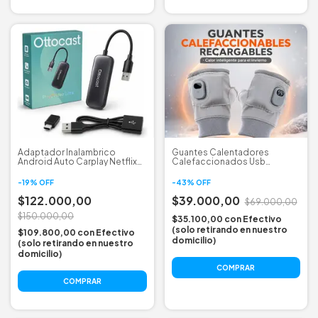
Adaptador Inalambrico
Guantes Calentadores
Android Auto Carplay Netflix
Calefaccionados Usb
Youtube
Recargables Moto
-
19
%
OFF
-
43
%
OFF
$122.000,00
$39.000,00
$69.000,00
$150.000,00
$35.100,00
con
Efectivo
(solo retirando en nuestro
$109.800,00
con
Efectivo
domicilio)
(solo retirando en nuestro
domicilio)
COMPRAR