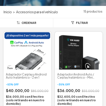
15 productos
Inicio
>
Accesorios para el vehículo
ORDENAR
FILTRAR
Adaptador Carplay y Android
Adaptador Android Auto /
Auto Inalámbrico - 2 en 1
Carplay Inalámbrico - Mini
2025
-
53
%
OFF
-
35
%
OFF
$40.000,00
$36.000,00
$85.000,00
$55.000,00
$36.000,00
con
Efectivo
$32.400,00
con
Efectivo
(solo retirando en nuestro
(solo retirando en nuestro
domicilio)
domicilio)