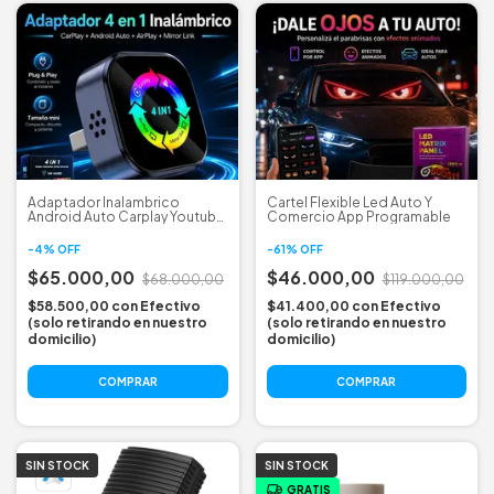
Adaptador Inalambrico
Cartel Flexible Led Auto Y
Android Auto Carplay Youtube
Comercio App Programable
Mini
-
4
%
OFF
-
61
%
OFF
$65.000,00
$46.000,00
$68.000,00
$119.000,00
$58.500,00
con
Efectivo
$41.400,00
con
Efectivo
(solo retirando en nuestro
(solo retirando en nuestro
domicilio)
domicilio)
COMPRAR
SIN STOCK
SIN STOCK
GRATIS