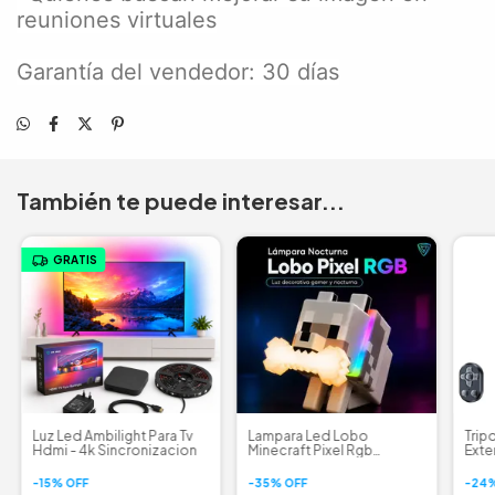
reuniones virtuales
Garantía del vendedor: 30 días
También te puede interesar...
GRATIS
Luz Led Ambilight Para Tv
Lampara Led Lobo
Trip
Hdmi - 4k Sincronizacion
Minecraft Pixel Rgb
Exte
Nocturna Táctil
Dobl
-
15
%
OFF
-
35
%
OFF
-
24