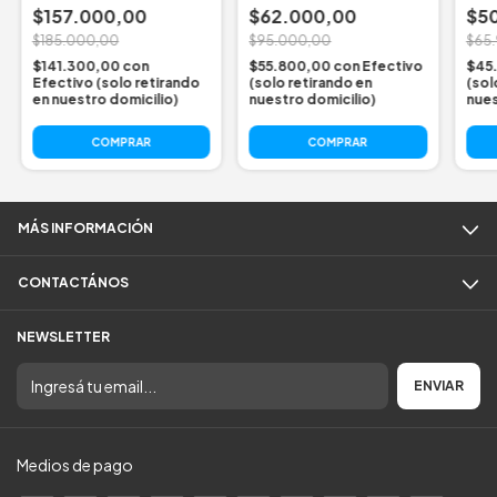
$157.000,00
$62.000,00
$5
$185.000,00
$95.000,00
$65
$141.300,00
con
$55.800,00
con
Efectivo
$45
Efectivo (solo retirando
(solo retirando en
(sol
en nuestro domicilio)
nuestro domicilio)
nues
COMPRAR
MÁS INFORMACIÓN
CONTACTÁNOS
NEWSLETTER
Medios de pago