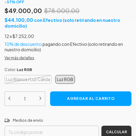
-
37
%
OFF
$49.000,00
$78.000,00
$44.100,00
con
Efectivo (solo retirando en nuestro
domicilio)
12
x
$7.252,00
10% de descuento
pagando con Efectivo (solo retirando en
nuestro domicilio)
Ver más detalles
Color:
Luz RGB
Luz Blanca / Luz Cálida
Luz RGB
CAMBIAR CP
Entregas para el CP:
Medios de envío
CALCULAR