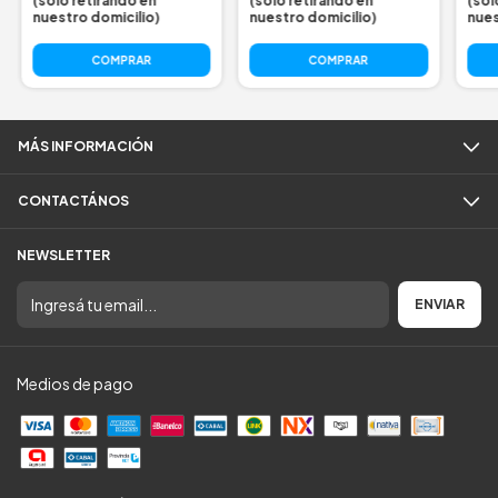
(solo retirando en
(solo retirando en
(sol
nuestro domicilio)
nuestro domicilio)
nues
MÁS INFORMACIÓN
CONTACTÁNOS
NEWSLETTER
Medios de pago