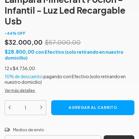
Infantil - Luz Led Recargable
Usb
-
44
%
OFF
$32.000,00
$57.000,00
$28.800,00
con
Efectivo (solo retirando en nuestro
domicilio)
12
x
$4.736,00
10% de descuento
pagando con Efectivo (solo retirando en
nuestro domicilio)
Ver más detalles
CAMBIAR CP
Entregas para el CP:
Medios de envío