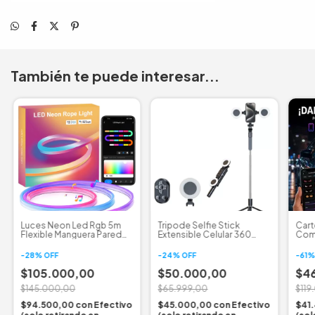
También te puede interesar...
Luces Neon Led Rgb 5m
Tripode Selfie Stick
Cart
Flexible Manguera Pared
Extensible Celular 360
Com
Wifi App Music
Doble Luz 1.8m
Pro
-
28
%
OFF
-
24
%
OFF
-
61
$105.000,00
$50.000,00
$4
$145.000,00
$65.999,00
$119
$94.500,00
con
Efectivo
$45.000,00
con
Efectivo
$41